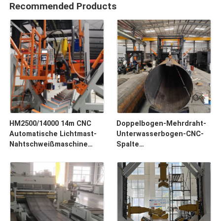
Recommended Products
HM2500/14000 14m CNC
Doppelbogen-Mehrdraht-
Automatische Lichtmast-
Unterwasserbogen-CNC-
Nahtschweißmaschine
Spalte
Max. 2500mm Durchmesser
Schließschweißmaschine
für 14m Durchmesser 1,9m
Stahlstolpe