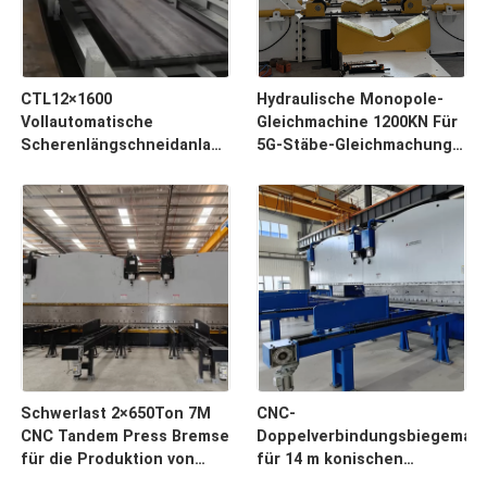
CTL12×1600
Hydraulische Monopole-
Vollautomatische
Gleichmachine 1200KN Für
Scherenlängschneidanlage
5G-Stäbe-Gleichmachung
für Stahlcoils mit 1600 mm
Spleißung Umgestaltung
Breite und 30 Tonnen
Kapazität
Schwerlast 2×650Ton 7M
CNC-
CNC Tandem Press Bremse
Doppelverbindungsbiegemas
für die Produktion von
für 14 m konischen
langen Spitzen und
achteckigen