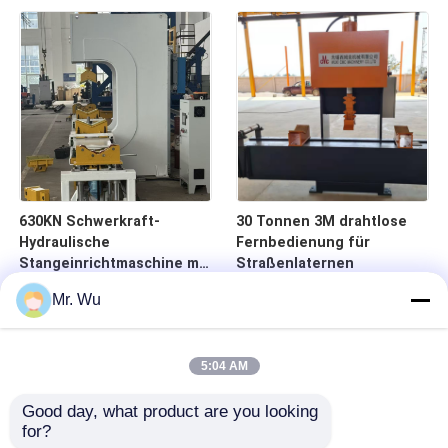
achteckigen Leichtstäben
Straßenlaternenmast
630KN Schwerkraft-
30 Tonnen 3M drahtlose
Hydraulische
Fernbedienung für
Stangeinrichtmaschine mit
Straßenlaternen
4000 mm
Mr. Wu
Verarbeitungslänge und
drahtloser Fernbedienung
5:04 AM
Good day, what product are you looking 
for?