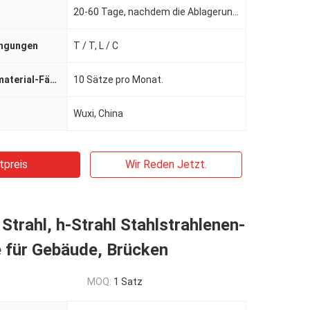
20-60 Tage, nachdem die Ablagerung empfangen worden ist.
ingungen
T / T, L / C
Versorgungsmaterial-Fähigkeit
10 Sätze pro Monat.
Wuxi, China
tpreis
Wir Reden Jetzt.
Strahl, h-Strahl Stahlstrahlenen-
 für Gebäude, Brücken
MOQ:
1 Satz