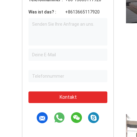
Was ist das? :
+8613665117920
Kontakt