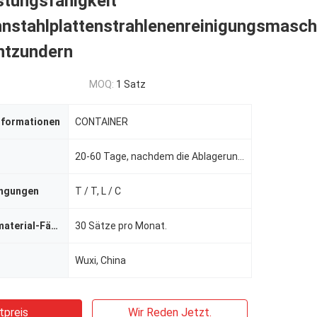
stungsfähigkeit
hnstahlplattenstrahlenenreinigungsmasch
ntzundern
MOQ:
1 Satz
nformationen
CONTAINER
20-60 Tage, nachdem die Ablagerung empfangen worden ist.
ingungen
T / T, L / C
Versorgungsmaterial-Fähigkeit
30 Sätze pro Monat.
Wuxi, China
tpreis
Wir Reden Jetzt.