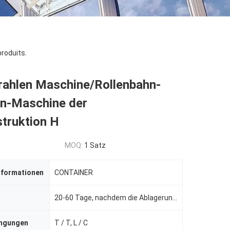
roduits.
trahlen Maschine/Rollenbahn-
en-Maschine der
truktion H
MOQ:
1 Satz
nformationen
CONTAINER
20-60 Tage, nachdem die Ablagerung empfangen worden ist.
ingungen
T / T, L / C