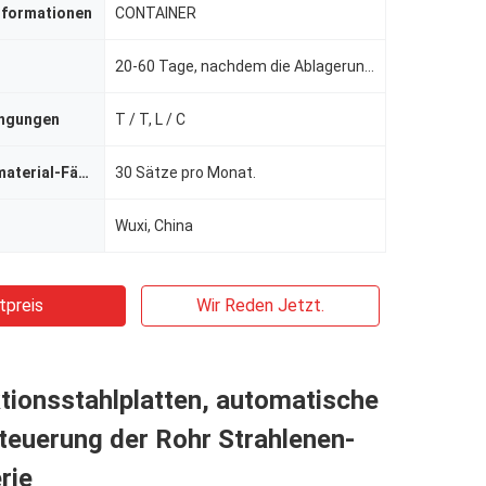
nformationen
CONTAINER
20-60 Tage, nachdem die Ablagerung empfangen worden ist.
ingungen
T / T, L / C
Versorgungsmaterial-Fähigkeit
30 Sätze pro Monat.
Wuxi, China
tpreis
Wir Reden Jetzt.
tionsstahlplatten, automatische
Steuerung der Rohr Strahlenen-
rie