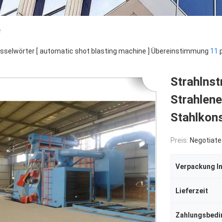
e
sselwörter [ automatic shot blasting machine ] Übereinstimmung
11
p
Strahlns
Strahlen
Stahlkons
Preis:
Negotiate
Verpackung I
Lieferzeit
Zahlungsbed