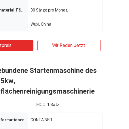
Versorgungsmaterial-Fähigkeit
30 Sätze pro Monat.
Wuxi, China
tpreis
Wir Reden Jetzt.
bundene Startenmaschine des
75kw,
rflächenreinigungsmaschinerie
MOQ:
1 Satz
nformationen
CONTAINER