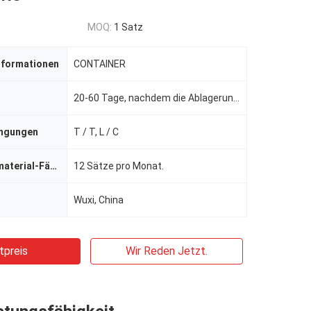
MOQ:
1 Satz
nformationen
CONTAINER
20-60 Tage, nachdem die Ablagerung empfangen worden ist.
ingungen
T / T, L / C
Versorgungsmaterial-Fähigkeit
12 Sätze pro Monat.
Wuxi, China
tpreis
Wir Reden Jetzt.