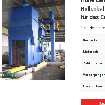
Hohe Lei
Rollenba
für das E
Preis:
Negotiate
Verpackung I
Lieferzeit
Zahlungsbed
DEO
Herkunftsort
Bes