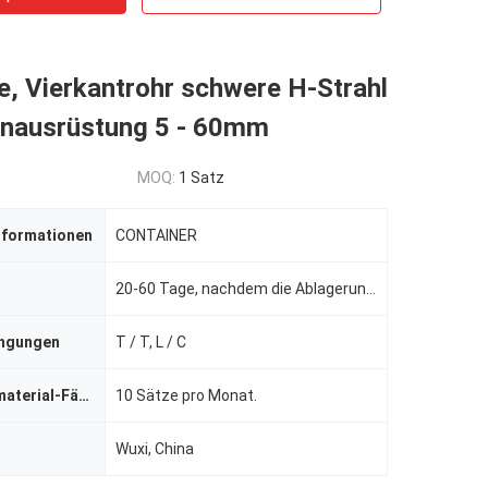
e, Vierkantrohr schwere H-Strahl
enausrüstung 5 - 60mm
MOQ:
1 Satz
nformationen
CONTAINER
20-60 Tage, nachdem die Ablagerung empfangen worden ist.
ingungen
T / T, L / C
Versorgungsmaterial-Fähigkeit
10 Sätze pro Monat.
Wuxi, China