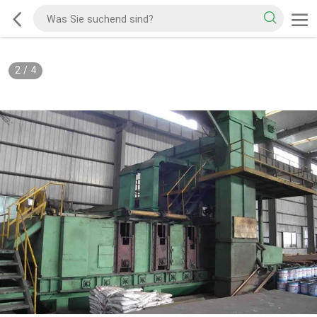
2
/
4