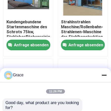
Werksbesichtigung
Kundengebundene
Strahlnstrahlen
Startenmaschine des
Maschine/Rollenbahn-
Qualitätskontrolle
Schrots 75kw,
Strahlenen-Maschine
Stahloberflächenreinigungsmaschinerie
der Stahlkonstruktion
H
Anfrage absenden
Anfrage absenden
Kontakt
Neuigkeiten
Grace
Fälle
11:26 PM
Angebot anfordern
Good day, what product are you looking 
for?
Bremse hydraulischer Presse cnc
Schwere geschweißte
Helle schwere H-Strahl