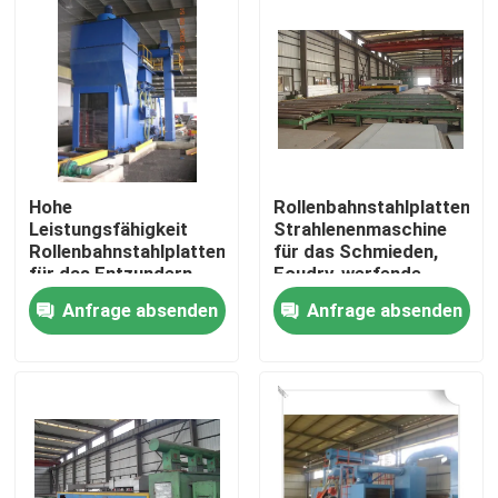
Hohe
Rollenbahnstahlplatten-
Leistungsfähigkeit
Strahlenenmaschine
Rollenbahnstahlplattenstrahlenenreinigungsmaschine
für das Schmieden,
für das Entzundern
Foudry, werfende
Industrie
Anfrage absenden
Anfrage absenden
Zu Hause
Produkte
Über uns