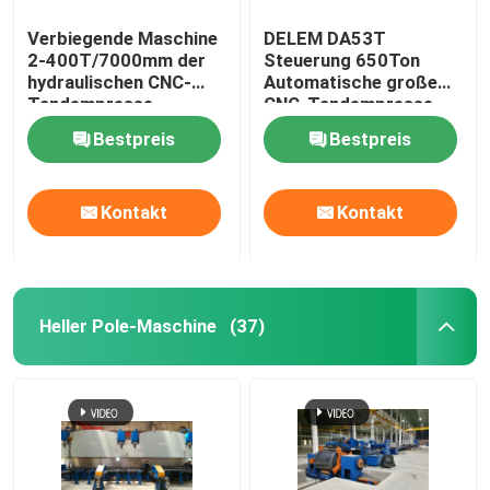
Verbiegende Maschine
DELEM DA53T
2-400T/7000mm der
Steuerung 650Ton
hydraulischen CNC-
Automatische große
Tandempresse-
CNC-Tandempresse
Bremshochleistungsplatte
Bremsmaschine
Bestpreis
Bestpreis
Kontakt
Kontakt
Heller Pole-Maschine
(37)