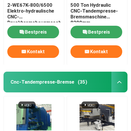
2-WE67K-800/6500
500 Ton Hydraulic
Elektro-hydraulische
CNC-Tandempresse-
Roboterschweißgerät
CNC-
Bremsmaschine
Druckbremsbeugmaschine
8200mm
Feuerverzinkungsausrüstung
Bestpreis
Bestpreis
Kontakt
Kontakt
Cnc-Tandempresse-Bremse
(35)