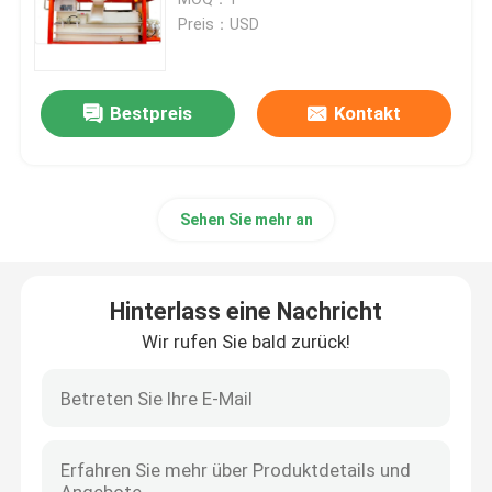
Preis：USD
Cnc-Tandempresse-Bremse
Bestpreis
Kontakt
Heller Pole-Maschine
Heller Pole-Schließen-Schweißen Maschine
Sehen Sie mehr an
Heller Pole-Tür-Schneidemaschine
Hinterlass eine Nachricht
Highmast und monopole Nahtschweißungsmaschine
Wir rufen Sie bald zurück!
Länge Maschine geschnitten
Verjüngungs-Schneidemaschine