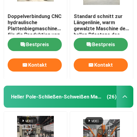
Doppelverbindung CNC
Standard schnitt zur
hydraulische
Längenlinie, warm
Plattenbiegmaschine
gewalzte Maschine des
für die Produktion von
hellen Pfostens des
Leuchten
Flussstahls für 6m 8m
Bestpreis
Bestpreis
14m
Kontakt
Kontakt
Heller Pole-Schließen-Schweißen Maschine
(26)