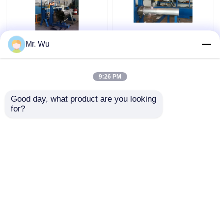
Modell 680/2000 Tür-
Aluminium-Oktagonale
Mr. Wu
Schneidemaschine Cnc
und Kegel-Licht-Stäbe
2000mm heller Pole
Tür Schneidemaschine
9:26 PM
Bestpreis
Bestpreis
Good day, what product are you looking 
for?
Kontakt
Kontakt
Sehen Sie mehr an
Startseite
Über uns
Kontakt
Desktop Site
Sitemap
Datenschutzrichtlinie