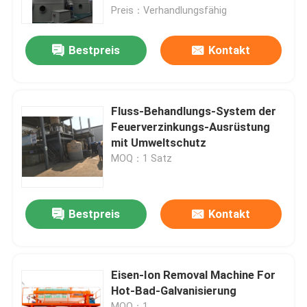
Preis：Verhandlungsfähig
Werksbesichtigung
Bestpreis
Kontakt
Qualitätskontrolle
Fluss-Behandlungs-System der
Kontakt
Feuerverzinkungs-Ausrüstung
mit Umweltschutz
MOQ：1 Satz
Neuigkeiten
Fälle
Bestpreis
Kontakt
Angebot anfordern
Eisen-Ion Removal Machine For
Hot-Bad-Galvanisierung
Bremse hydraulischer Presse cnc
MOQ：1