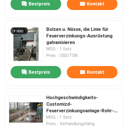
Bestpreis
Kontakt
Bolzen u. Nüsse, die Linie für
Feuerverzinkungs-Ausrüstung
galvanisieren
MOQ：1 Satz
Preis：USD/TON
Bestpreis
Kontakt
Hochgeschwindigkeits-
Customizd-
Feuerverzinkungsanlage-Rohr-
Fertigungsstraße
MOQ：1 Satz
Preis：Verhandlungsfähig