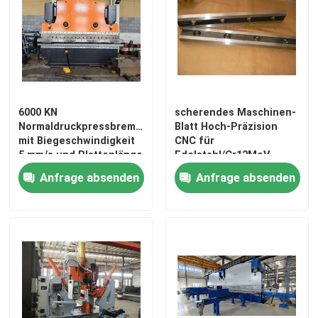
6000 KN
scherendes Maschinen-
Normaldruckpressbremsmaschine
Blatt Hoch-Präzision
mit Biegeschwindigkeit
CNC für
5 mm/s und Plattenlänge
Edelstahl/Cr12MoV
2200-7000 mm
Anfrage absenden
Anfrage absenden
Zu Hause
Produkte
Über uns