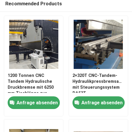
Recommended Products
1200 Tonnen CNC
2×320T CNC-Tandem-
Tandem Hydraulische
Hydraulikpressbremsanlage
Druckbremse mit 6250
mit Steuerungssystem
mm Tischlänge zur
DA53T
Herstellung von
Anfrage absenden
Anfrage absenden
Monopolen