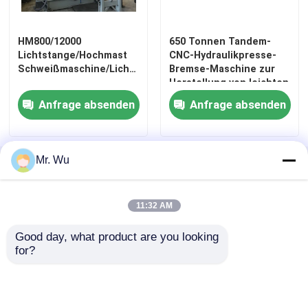
Werksbesichtigung
HM800/12000
650 Tonnen Tandem-
Lichtstange/Hochmast
CNC-Hydraulikpresse-
Schweißmaschine/Lichtstange
Bremse-Maschine zur
Qualitätskontrolle
Herstellung von leichten
Stangen und hohen
Anfrage absenden
Anfrage absenden
Masten
Kontakt
Mr. Wu
Startseite
Über uns
Kontakt
Desktop Site
Neuigkeiten
Sitemap
Datenschutzrichtlinie
11:32 AM
Fälle
Good day, what product are you looking 
Qualität
Bremse hydraulischer Presse cnc
China
for?
Fabrik.Copyright © 2026 Wuxi CMC Machinery
Angebot anfordern
Co.,Ltd. All Rights Reserved.
Bremse hydraulischer Presse cnc