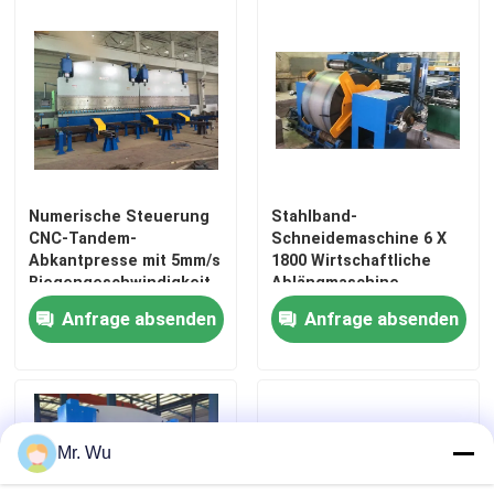
Numerische Steuerung
Stahlband-
CNC-Tandem-
Schneidemaschine 6 X
Abkantpresse mit 5mm/s
1800 Wirtschaftliche
Biegengeschwindigkeit
Ablängmaschine
und langer Lebensdauer
Anfrage absenden
Anfrage absenden
Zu Hause
Produkte
Mr. Wu
Über uns