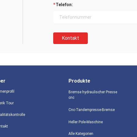
Telefon:
Kontakt
ber
Produkte
menprofil
Bremse hydraulischer Presse
cnc
brik Tour
Cnc-Tandempresse-Bremse
alitätskontrolle
Heller Pole-Maschine
ntakt
Alle Kategorien