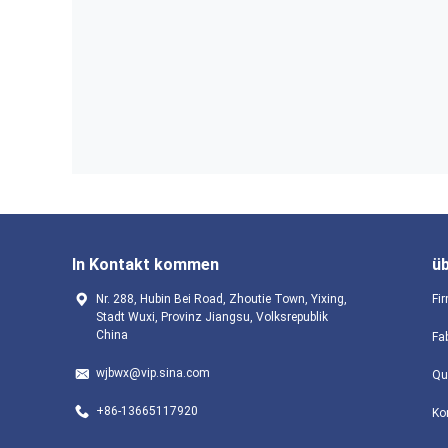
In Kontakt kommen
ü
Nr. 288, Hubin Bei Road, Zhoutie Town, Yixing,
Fir
Stadt Wuxi, Provinz Jiangsu, Volksrepublik
China
Fa
wjbwx@vip.sina.com
Qu
+86-13665117920
Ko