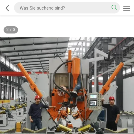
2
/
3