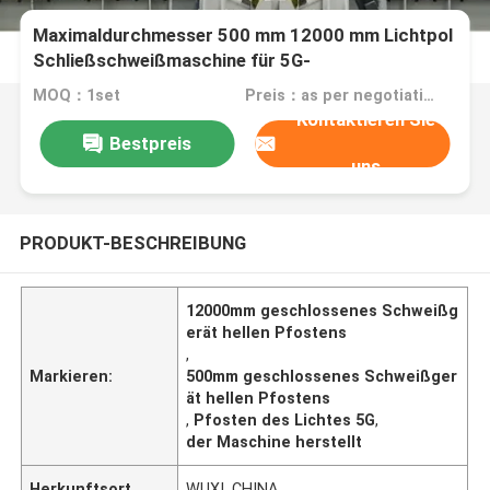
Maximaldurchmesser 500 mm 12000 mm Lichtpol
Schließschweißmaschine für 5G-
Kommunikationspol
MOQ：1set
Preis：as per negotiation, USD,EURO,RMB are acceptable
Kontaktieren Sie
Bestpreis
uns
PRODUKT-BESCHREIBUNG
12000mm geschlossenes Schweißg
erät hellen Pfostens
,
Markieren:
500mm geschlossenes Schweißger
ät hellen Pfostens
,
Pfosten des Lichtes 5G
,
der Maschine herstellt
Herkunftsort
WUXI, CHINA