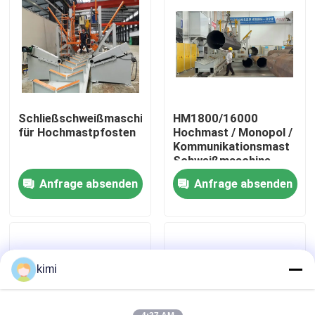
Werksbesichtigung
Qualitätskontrolle
Schließschweißmaschine
HM1800/16000
Kontakt
für Hochmastpfosten
Hochmast / Monopol /
Kommunikationsmast
Schweißmaschine
Neuigkeiten
Anfrage absenden
Anfrage absenden
Fälle
Angebot anfordern
kimi
Bremse hydraulischer Presse cnc