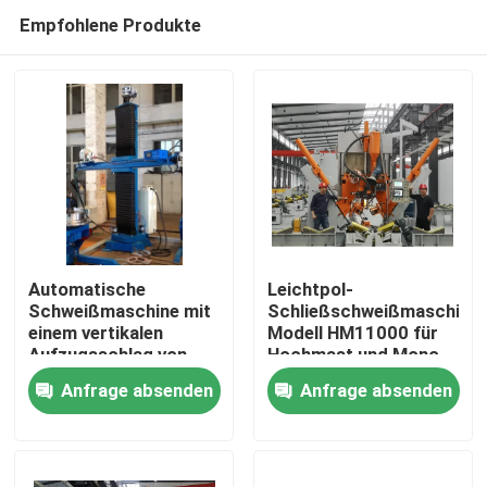
Empfohlene Produkte
Automatische
Leichtpol-
Schweißmaschine mit
Schließschweißmaschine
einem vertikalen
Modell HM11000 für
Zu Hause
Aufzugsschlag von
Hochmast und Mono-
4000 mm und einem
Pol
Anfrage absenden
Anfrage absenden
Durchmesser von 700-
Produkte
4000 Φ mm für das
Schweißen großer
Wasserrohre
Über uns