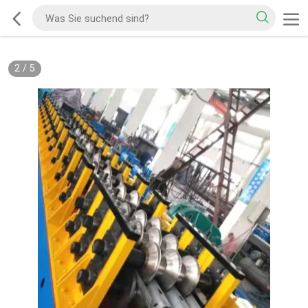
2
/
5