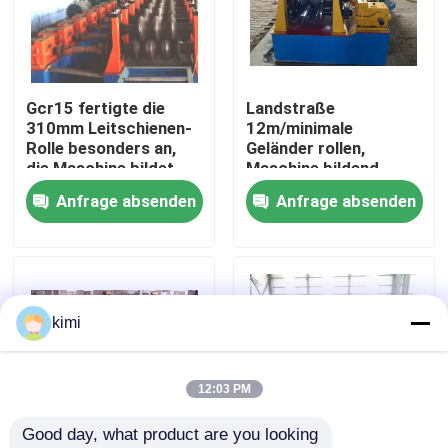
Werksbesichtigung
Gcr15 fertigte die
Landstraße
Qualitätskontrolle
310mm Leitschienen-
12m/minimale
Rolle besonders an,
Geländer rollen,
die Maschine bildet
Maschine bildend
Kontakt
Anfrage absenden
Anfrage absenden
Neuigkeiten
Fälle
kimi
Angebot anfordern
12:03 PM
Good day, what product are you looking 
Bremse hydraulischer Presse cnc