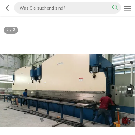
2
/
3