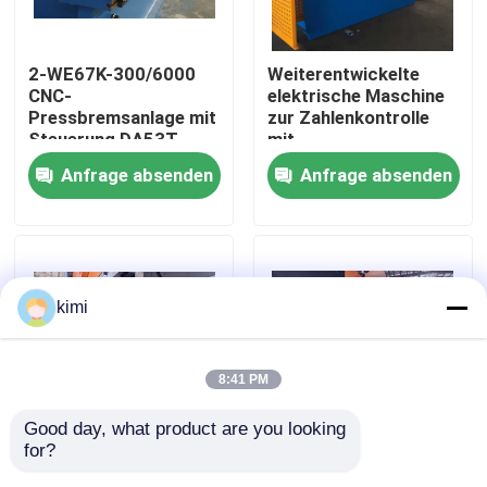
Werksbesichtigung
2-WE67K-300/6000
Weiterentwickelte
CNC-
elektrische Maschine
Pressbremsanlage mit
zur Zahlenkontrolle
Qualitätskontrolle
Steuerung DA53T
mit
Druckbremsbeugung
Anfrage absenden
Anfrage absenden
3260 mm x 1500 mm
Kontakt
Neuigkeiten
kimi
Fälle
8:41 PM
Angebot anfordern
Good day, what product are you looking 
for?
CNC-
400 Tonnen
Bremse hydraulischer Presse cnc
Druckbremsmaschine
Arbeitskräfte CNC-