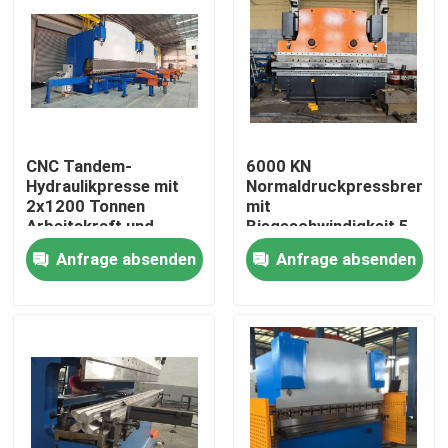
CNC Tandem-
6000 KN
Hydraulikpresse mit
Normaldruckpressbremsm
2x1200 Tonnen
mit
Arbeitskraft und
Biegeschwindigkeit 5
2x6250 mm
mm/s und
Anfrage absenden
Anfrage absenden
Tischlänge für lange
Plattenlänge 2200-
Lebensdauer
7000 mm
Zu Hause
Produkte
Über uns