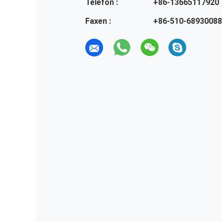
Telefon :
+86-13665117920
Faxen :
+86-510-68930088