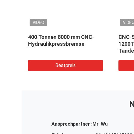
VIDEO
VIDE
-
400 Tonnen 8000 mm CNC-
CNC-S
-
Hydraulikpressbremse
1200T
g von
Tande
hen
Bestpreis
N
Ansprechpartner :
Mr. Wu