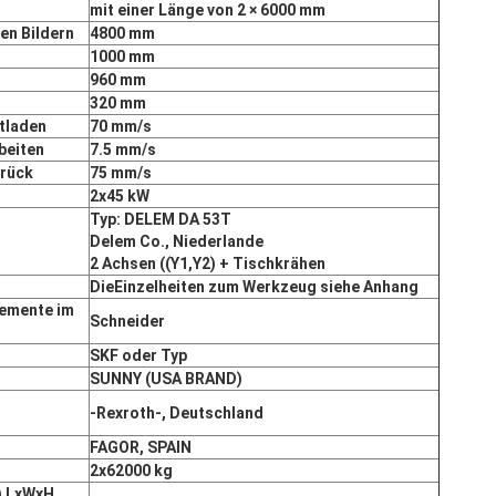
mit einer Länge von 2 × 6000 mm
en Bildern
4800 mm
1000 mm
960 mm
320 mm
tladen
7
0 mm/s
beiten
7.5 mm/s
rück
75 mm/s
2x45 kW
Typ: DELEM DA 53T
Delem Co., Niederlande
2 Achsen ((Y1,Y2) + Tischkrähen
Die
Einzelheiten zum Werkzeug siehe Anhang
lemente im
Schneider
SKF oder
Typ
S
UNNY (USA BRAND)
-Rexroth
-, Deutschland
FAGOR, SPAIN
2x
620
00 kg
) LxWxH