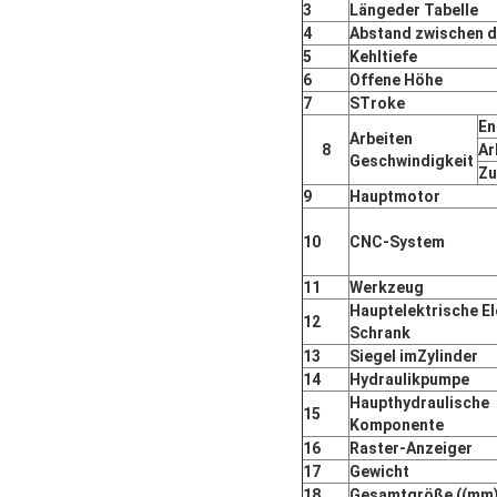
3
Länge
der Tabelle
4
Abstand zwischen d
5
Kehltiefe
6
Offene Höhe
7
S
Troke
En
Arbeiten
8
Ar
Geschwindigkeit
Zu
9
Hauptmotor
10
CNC-System
11
Werkzeug
Hauptelektrische E
12
Schrank
13
Siegel im
Zylinder
14
Hydraulikpumpe
Haupthydraulische
15
Komponente
16
Raster-Anzeiger
17
Gewicht
18
Gesamtgröße ((mm