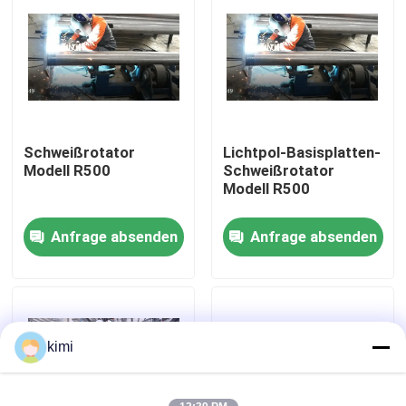
Werksbesichtigung
Qualitätskontrolle
Schweißrotator
Lichtpol-Basisplatten-
Kontakt
Modell R500
Schweißrotator
Modell R500
Neuigkeiten
Anfrage absenden
Anfrage absenden
Fälle
Angebot anfordern
kimi
Bremse hydraulischer Presse cnc