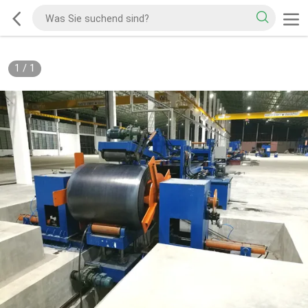
1
/
1