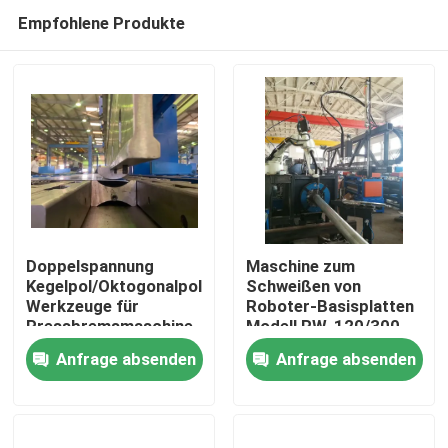
Empfohlene Produkte
Doppelspannung
Maschine zum
Kegelpol/Oktogonalpol
Schweißen von
Werkzeuge für
Roboter-Basisplatten
Zu Hause
Pressbremsmaschine
Modell RW-120/300
Anfrage absenden
Anfrage absenden
Produkte
Über uns