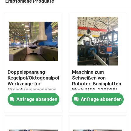
Empfohlene Produkte
Doppelspannung
Maschine zum
Kegelpol/Oktogonalpol
Schweißen von
Werkzeuge für
Roboter-Basisplatten
Pressbremsmaschine
Modell RW-120/300
Zu Hause
Anfrage absenden
Anfrage absenden
Produkte
Über uns