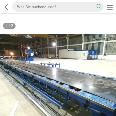
2
/
2