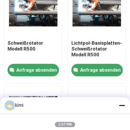
Werksbesichtigung
Qualitätskontrolle
Schweißrotator
Lichtpol-Basisplatten-
Modell R500
Schweißrotator
Kontakt
Modell R500
Anfrage absenden
Anfrage absenden
Neuigkeiten
Fälle
kimi
Angebot anfordern
1:57 PM
Bremse hydraulischer Presse cnc