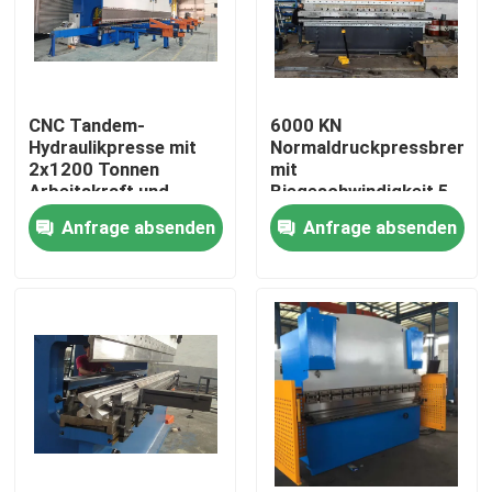
CNC Tandem-
6000 KN
Hydraulikpresse mit
Normaldruckpressbremsm
2x1200 Tonnen
mit
Arbeitskraft und
Biegeschwindigkeit 5
2x6250 mm
mm/s und
Anfrage absenden
Anfrage absenden
Tischlänge für lange
Plattenlänge 2200-
Lebensdauer
7000 mm
Zu Hause
Produkte
Über uns