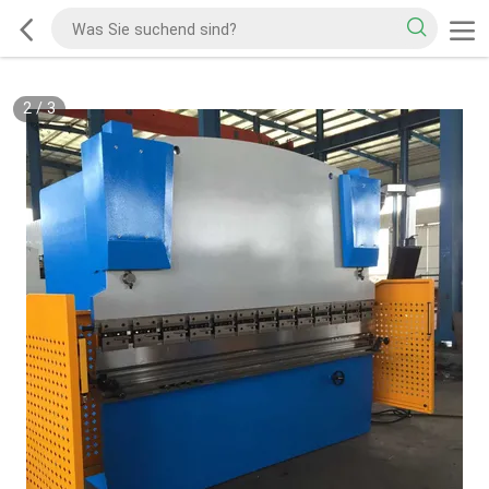
2
/
3