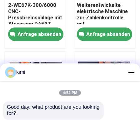
2-WE67K-300/6000
Weiterentwickelte
CNC-
elektrische Maschine
Pressbremsanlage mit
zur Zahlenkontrolle
Werksbesichtigung
Steuerung DA53T
mit
Druckbremsbeugung
Anfrage absenden
Anfrage absenden
3260 mm x 1500 mm
Qualitätskontrolle
Kontakt
kimi
Neuigkeiten
4:52 PM
Fälle
Good day, what product are you looking 
for?
CNC-
400 Tonnen
Angebot anfordern
Druckbremsmaschine
Arbeitskräfte CNC-
zur Herstellung von
Druckbremsmaschine
Schranken
Bremse hydraulischer Presse cnc