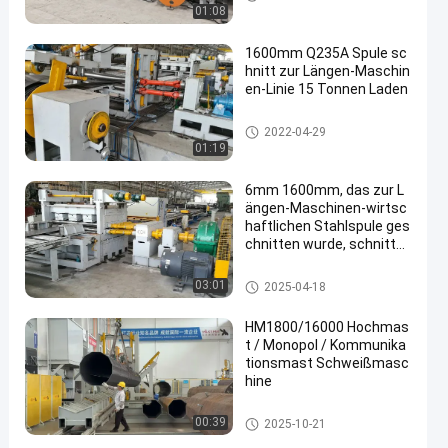
01:08
1600mm Q235A Spule sc
hnitt zur Längen-Maschin
en-Linie 15 Tonnen Laden
Länge Maschine geschnitten
2022-04-29
01:19
6mm 1600mm, das zur L
ängen-Maschinen-wirtsc
haftlichen Stahlspule ges
chnitten wurde, schnitte
n zur Längen-Linie
Länge Maschine geschnitten
03:01
2025-04-18
HM1800/16000 Hochmas
t / Monopol / Kommunika
tionsmast Schweißmasc
hine
Heller Pole-Schließen-Schweiße
00:39
2025-10-21
n Maschine