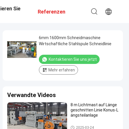
ieren Sie
Referenzen
6mm 1600mm Schneidmaschine
Wirtschaftliche Stahlspule Schneidlinie
Kontaktieren Sie uns jetzt
Mehr erfahren
Verwandte Videos
8 m Lichtmast auf Länge
geschnitten Linie Konus-L
ängsteilanlage
Heller Pole-Maschine
2025-03-24