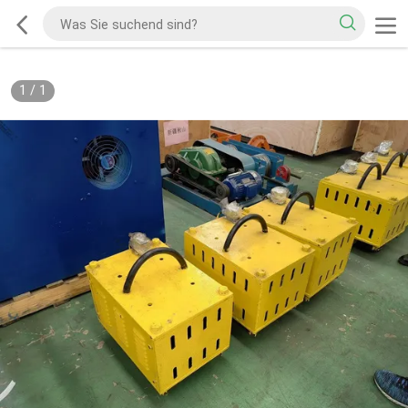
1
/
1