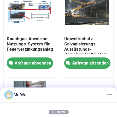
Werksbesichtigung
Qualitätskontrolle
Rauchgas-Abwärme-
Umweltschutz-
Nutzungs-System für
Galvanisierungs-
Kontakt
Feuerverzinkungsanlage
Ausrüstungs-
Selbstkontrollsystem
für saure Reinigung
Anfrage absenden
Anfrage absenden
Neuigkeiten
Fälle
Mr. Wu
Angebot anfordern
12:20 PM
Bremse hydraulischer Presse cnc