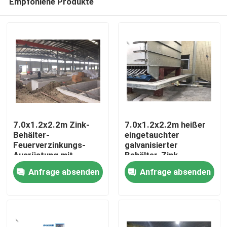
Empfohlene Produkte
7.0x1.2x2.2m Zink-
7.0x1.2x2.2m heißer
Behälter-
eingetauchter
Feuerverzinkungs-
galvanisierter
Ausrüstung mit
Behälter-Zink-
Zu Hause
Umweltschutz-System
Behälter für
Anfrage absenden
Anfrage absenden
ununterbrochene
Galvanisierungs-Linie
Produkte
Über uns