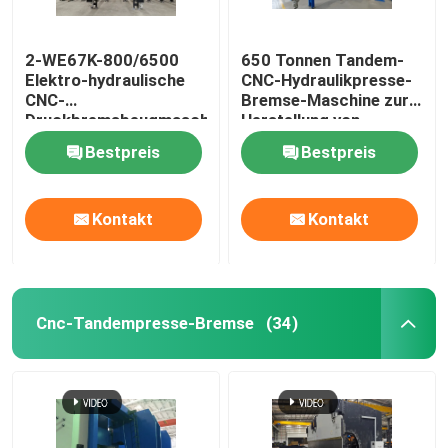
Leitschienenrolle, die Maschine bildet
2-WE67K-800/6500
650 Tonnen Tandem-
Elektro-hydraulische
CNC-Hydraulikpresse-
CNC-
Bremse-Maschine zur
hydraulische scherende Maschine
Druckbremsbeugmaschine
Herstellung von
leichten Stangen und
Bestpreis
Bestpreis
hohen Masten
Strahlanlage
Kontakt
Kontakt
Laserschneidmaschine
CNC-Plasmaschneidmaschine
Cnc-Tandempresse-Bremse
(34)
Pole-Richtmaschine
Stahlspule, die Linie aufschlitzt