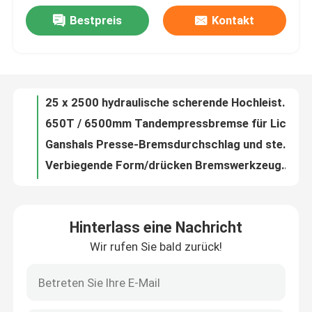
Bestpreis
Kontakt
Zuverlässige Leistung hydraulische scherende Maschine für Schnittstahlplatte 8 × 5000
Werksbesichtigung
Pole-Richtmaschine JZ-63-4000
25 x 2500 hydraulische scherende Hochleistungsmaschine/metallschneidend
Qualitätskontrolle
650T / 6500mm Tandempressbremse für Lichtstange und Hochmast
Ganshals Presse-Bremsdurchschlag und sterben Werkzeuge/Form für Biegermaschine
Verbiegende Form/drücken Bremswerkzeugausstattung von Landstraßenleitschienen-Herstellungswerkzeugen
Kontakt
Kundenspezifische Presse-Bremswerkzeugausstattung verbiegende Maschine des Blattes für Bedienfeldkabinett
20mm, 600mm Stahlplatte hydraulische scherende Maschine mit axialer Tauchkolbenpumpe
Neuigkeiten
Ausstellbares Unterwerkzeug für Hochmast/Mono-Stiel
Hydraulische scherende Maschine Steuer NC E200, Guillotinenschere
Fälle
Hinterlass eine Nachricht
Soem T7 oder Presse-Bremswerkzeugausstattung 42CrMo Amada/verbiegende Werkzeugmaschinen
Wir rufen Sie bald zurück!
Kegelförmige Bremswerkzeuge
Angebot anfordern
Metallurgie Scherenmaschinen Scherenblätter aus Blech, Schnittgillotinblätter
Hydraulische Druckbremsen Werkzeuge Stäuberei / Schimmelform
Bremse hydraulischer Presse cnc