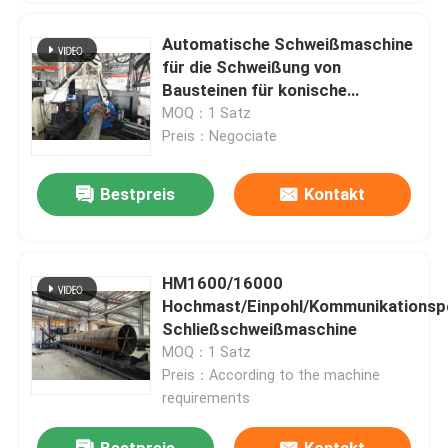
Automatische Schweißmaschine
für die Schweißung von
Bausteinen für konische
Lichtsäulen, hohe Masten,
MOQ：1 Satz
Monopole
Preis：Negociate
Bestpreis
Kontakt
HM1600/16000
Hochmast/Einpohl/Kommunikationsp
Schließschweißmaschine
MOQ：1 Satz
Preis：According to the machine
requirements