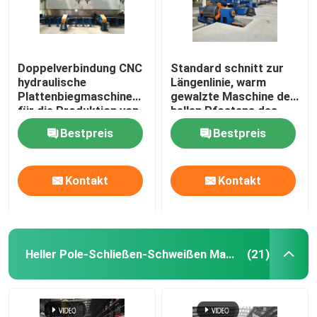
Doppelverbindung CNC
Standard schnitt zur
hydraulische
Längenlinie, warm
Plattenbiegmaschine
gewalzte Maschine des
für die Produktion von
hellen Pfostens des
Leuchten
Flussstahls für 6m 8m
Bestpreis
Bestpreis
14m
Kontakt
Kontakt
Heller Pole-Schließen-Schweißen Maschine
(21)