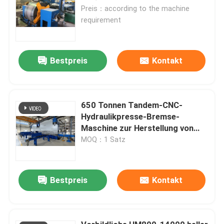
Preis：according to the machine
requirement
Bestpreis
Kontakt
650 Tonnen Tandem-CNC-
Hydraulikpresse-Bremse-
Maschine zur Herstellung von
leichten Stangen und hohen
MOQ：1 Satz
Masten
Bestpreis
Kontakt