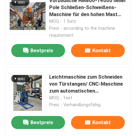
Vorbildliche HM800-14000 heller
Pole Schließen-Schweißens-
Maschine für den hohen Mast
Monopole
MOQ：1 Satz
Preis：according to the machine
requirement
Bestpreis
Kontakt
Leichtmaschine zum Schneiden
von Türstangen/ CNC-Maschine
zum automatischen
Plasmaschneiden, Durchmesser
MOQ：1set
350 mm, Schlag 2000 mm
Preis：Verhandlungsfähig
Bestpreis
Kontakt