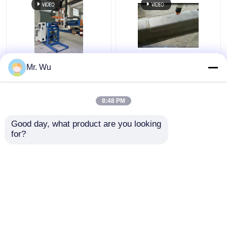
350mm 2000mm heller
CNC-Leichtpol-
Mr. Wu
Pole Tür-
Türschneidemaschine
Schneidemaschine 360
Max-Durchmesser 350
Grad
mm Max-Schnittlänge
8:48 PM
2000 mm
Bestpreis
Bestpreis
Good day, what product are you looking 
for?
Kontakt
Kontakt
Sehen Sie mehr an
Startseite
Über uns
Kontakt
Desktop Site