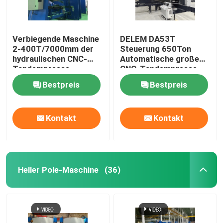
Roboterschweißgerät
Verbiegende Maschine
DELEM DA53T
2-400T/7000mm der
Steuerung 650Ton
Feuerverzinkungsausrüstung
hydraulischen CNC-
Automatische große
Tandempresse-
CNC-Tandempresse
Bremshochleistungsplatte
Bremsmaschine
Bestpreis
Bestpreis
Kontakt
Kontakt
Heller Pole-Maschine
(36)