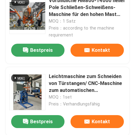
Vorbildliche HM800-14000 heller
Pole Schließen-Schweißens-
Maschine für den hohen Mast
Monopole
MOQ：1 Satz
Preis：according to the machine
requirement
Bestpreis
Kontakt
Leichtmaschine zum Schneiden
von Türstangen/ CNC-Maschine
zum automatischen
Plasmaschneiden, Durchmesser
MOQ：1set
350 mm, Schlag 2000 mm
Preis：Verhandlungsfähig
Bestpreis
Kontakt