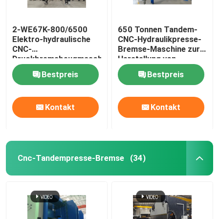
Leitschienenrolle, die Maschine bildet
2-WE67K-800/6500
650 Tonnen Tandem-
Elektro-hydraulische
CNC-Hydraulikpresse-
CNC-
Bremse-Maschine zur
hydraulische scherende Maschine
Druckbremsbeugmaschine
Herstellung von
leichten Stangen und
Bestpreis
Bestpreis
hohen Masten
Strahlanlage
Kontakt
Kontakt
Laserschneidmaschine
CNC-Plasmaschneidmaschine
Cnc-Tandempresse-Bremse
(34)
Pole-Richtmaschine
Stahlspule, die Linie aufschlitzt