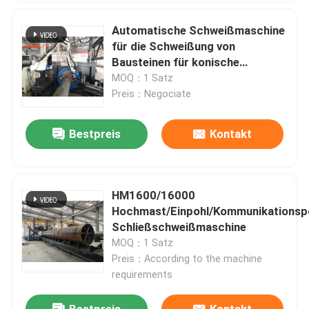
Automatische Schweißmaschine
für die Schweißung von
Bausteinen für konische
Lichtsäulen, hohe Masten,
MOQ：1 Satz
Monopole
Preis：Negociate
Bestpreis
Kontakt
HM1600/16000
Hochmast/Einpohl/Kommunikationsp
Schließschweißmaschine
MOQ：1 Satz
Preis：According to the machine
requirements