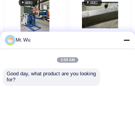
350mm 2000mm heller
CNC-Leichtpol-
Mr. Wu
Pole Tür-
Türschneidemaschine
Schneidemaschine 360
Max-Durchmesser 350
Grad
mm Max-Schnittlänge
3:59 AM
2000 mm
Bestpreis
Bestpreis
Good day, what product are you looking 
for?
Kontakt
Kontakt
Sehen Sie mehr an
Startseite
Über uns
Kontakt
Desktop Site