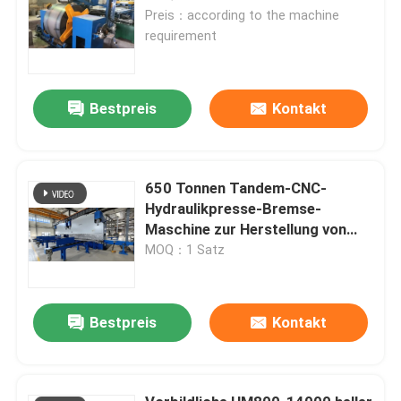
Preis：according to the machine
requirement
Bestpreis
Kontakt
650 Tonnen Tandem-CNC-
Hydraulikpresse-Bremse-
Maschine zur Herstellung von
leichten Stangen und hohen
MOQ：1 Satz
Masten
Bestpreis
Kontakt