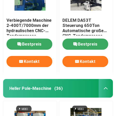
Roboterschweißgerät
Verbiegende Maschine
DELEM DA53T
2-400T/7000mm der
Steuerung 650Ton
Feuerverzinkungsausrüstung
hydraulischen CNC-
Automatische große
Tandempresse-
CNC-Tandempresse
Bremshochleistungsplatte
Bremsmaschine
Bestpreis
Bestpreis
Kontakt
Kontakt
Heller Pole-Maschine
(36)