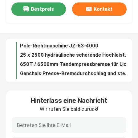
Bestpreis
Kontakt
Zuverlässige Leistung hydraulische scherende Maschine für Schnittstahlplatte 8 × 5000
Werksbesichtigung
Pole-Richtmaschine JZ-63-4000
25 x 2500 hydraulische scherende Hochleistungsmaschine/metallschneidend
Qualitätskontrolle
650T / 6500mm Tandempressbremse für Lichtstange und Hochmast
Ganshals Presse-Bremsdurchschlag und sterben Werkzeuge/Form für Biegermaschine
Verbiegende Form/drücken Bremswerkzeugausstattung von Landstraßenleitschienen-Herstellungswerkzeugen
Kontakt
Kundenspezifische Presse-Bremswerkzeugausstattung verbiegende Maschine des Blattes für Bedienfeldkabinett
20mm, 600mm Stahlplatte hydraulische scherende Maschine mit axialer Tauchkolbenpumpe
Neuigkeiten
Ausstellbares Unterwerkzeug für Hochmast/Mono-Stiel
Hydraulische scherende Maschine Steuer NC E200, Guillotinenschere
Fälle
Hinterlass eine Nachricht
Soem T7 oder Presse-Bremswerkzeugausstattung 42CrMo Amada/verbiegende Werkzeugmaschinen
Wir rufen Sie bald zurück!
Kegelförmige Bremswerkzeuge
Angebot anfordern
Metallurgie Scherenmaschinen Scherenblätter aus Blech, Schnittgillotinblätter
Hydraulische Druckbremsen Werkzeuge Stäuberei / Schimmelform
Bremse hydraulischer Presse cnc