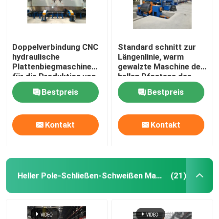
Doppelverbindung CNC
Standard schnitt zur
hydraulische
Längenlinie, warm
Plattenbiegmaschine
gewalzte Maschine des
für die Produktion von
hellen Pfostens des
Leuchten
Flussstahls für 6m 8m
Bestpreis
Bestpreis
14m
Kontakt
Kontakt
Heller Pole-Schließen-Schweißen Maschine
(21)